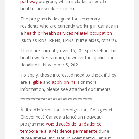
pathway
program, which includes a specific
health-care worker stream.
The program is designed for temporary
residents who are currently working in Canada in
a
health or health services related occupation
(such as RNs, RPNs, LPNs, nurse aides, others).
There are currently over 15,500 spots left in the
health-worker stream, however the application
deadline is November 5, 2021.
To apply, those interested need to check if they
are
eligible
and
apply online
. For more
information, please see attached documents.
*****************************
À titre d’information, Immigration, Réfugiés et
Citoyenneté Canada a lancé un nouveau
programme
Voie d’accès de la résidence
temporaire à la résidence permanente
d’une
durée limitée, incluant un volet particulier aux