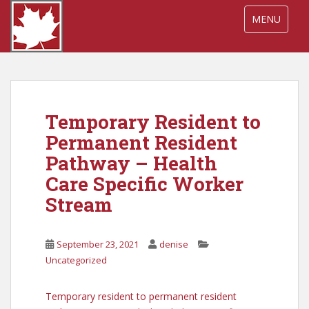
S
TOGGLE NA
MENU
k
i
p
t
o
m
Temporary Resident to
a
i
Permanent Resident
n
Pathway – Health
c
Care Specific Worker
o
n
Stream
t
e
September 23, 2021
denise
n
Uncategorized
t
Temporary resident to permanent resident